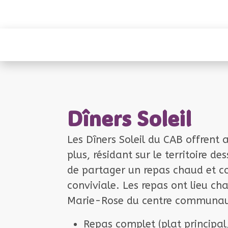
CAB Beauharnois
A
Dîners Soleil
Les
Dîners Soleil
du CAB offrent 
plus
, résidant sur le
territoire de
de
partager un repas chaud et c
conviviale
. Les repas ont lieu c
Marie-Rose
du centre communaut
Repas complet
(plat princip