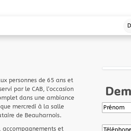
ccueil
Nos services
Nous joindre
À propos
D
aux personnes de
65 ans et
Dema
sservi par le CAB
, l’occasion
omplet
dans une
ambiance
haque
mercredi
à la
salle
Nom
aire de Beauharnois.
Prénom
al, accompagnements et