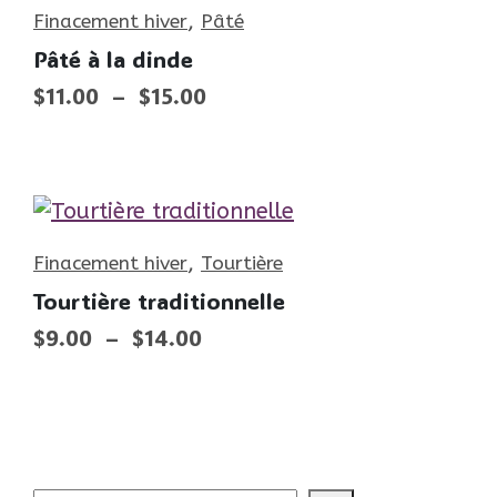
,
Finacement hiver
Pâté
Pâté à la dinde
Plage
$
11.00
–
$
15.00
de
prix :
$11.00
à
$15.00
,
Finacement hiver
Tourtière
Tourtière traditionnelle
Plage
$
9.00
–
$
14.00
de
prix :
$9.00
à
$14.00