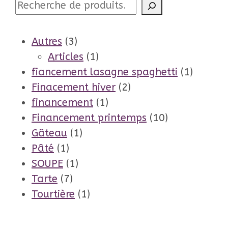
Recherche
3
Autres
3
produits
1
Articles
1
produit
1
fiancement lasagne spaghetti
1
2
produit
Finacement hiver
2
1
produits
financement
1
produit
10
Financement printemps
10
1
produits
Gâteau
1
1
produit
Pâté
1
produit
1
SOUPE
1
7
produit
Tarte
7
produits
1
Tourtière
1
produit