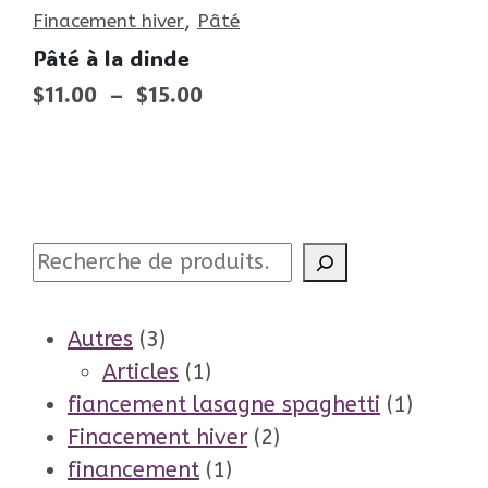
,
Finacement hiver
Pâté
Pâté à la dinde
Plage
$
11.00
–
$
15.00
de
prix :
$11.00
à
$15.00
Recherche
3
Autres
3
produits
1
Articles
1
produit
1
fiancement lasagne spaghetti
1
2
produit
Finacement hiver
2
1
produits
financement
1