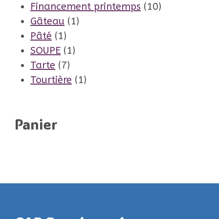
produit
10
Financement printemps
10
1
produits
Gâteau
1
1
produit
Pâté
1
produit
1
SOUPE
1
7
produit
Tarte
7
produits
1
Tourtière
1
produit
Panier