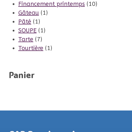
produit
10
Financement printemps
10
1
produits
Gâteau
1
1
produit
Pâté
1
produit
1
SOUPE
1
7
produit
Tarte
7
produits
1
Tourtière
1
produit
Panier