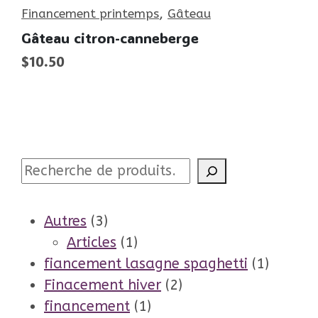
,
Financement printemps
Gâteau
Gâteau citron-canneberge
$
10.50
Recherche
3
Autres
3
produits
1
Articles
1
produit
1
fiancement lasagne spaghetti
1
2
produit
Finacement hiver
2
1
produits
financement
1