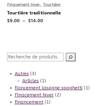
,
Finacement hiver
Tourtière
Tourtière traditionnelle
Plage
$
9.00
–
$
14.00
de
prix :
$9.00
à
$14.00
Recherche
3
Autres
3
produits
1
Articles
1
produit
1
fiancement lasagne spaghetti
1
2
produit
Finacement hiver
2
1
produits
financement
1