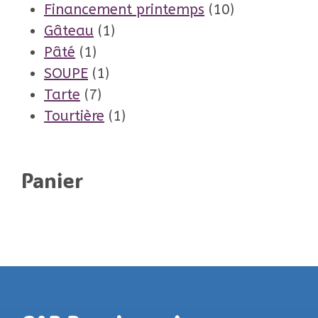
produit
10
Financement printemps
10
1
produits
Gâteau
1
1
produit
Pâté
1
produit
1
SOUPE
1
7
produit
Tarte
7
produits
1
Tourtière
1
produit
Panier